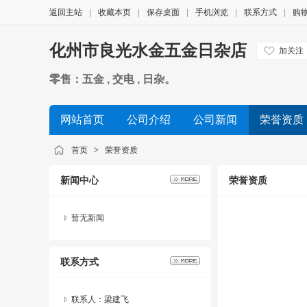
返回主站
|
收藏本页
|
保存桌面
|
手机浏览
|
联系方式
|
购
化州市良光水金五金日杂店
加关注
零售：五金 , 交电 , 日杂。
网站首页
公司介绍
公司新闻
荣誉资质
首页
>
荣誉资质
新闻中心
荣誉资质
暂无新闻
联系方式
联系人：梁建飞